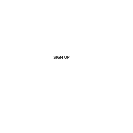
Live Here!
Be a Part of Us
SIGN UP